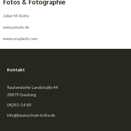
Fotos & Fotographie
Julian M. Bolte
www.pexels.de
www.unsplash.com
Kontakt
Rautendorfer Landstraße 44
28879 Grasberg
04293 /14 89
info@baumschule-bolte.de