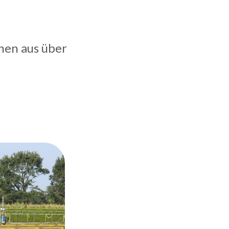
nen aus über
Soli