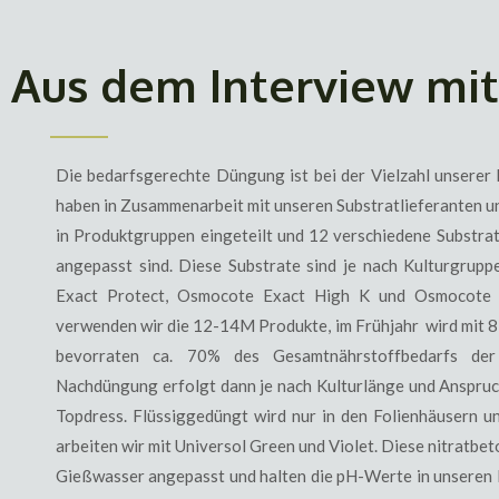
Aus dem Interview mit I
Die bedarfsgerechte Düngung ist bei der Vielzahl unserer
haben in Zusammenarbeit mit unseren Substratlieferanten und
in Produktgruppen eingeteilt und 12 verschiedene Substrat
angepasst sind. Diese Substrate sind je nach Kulturgrup
Exact Protect, Osmocote Exact High K und Osmocote 
verwenden wir die 12-14M Produkte, im Frühjahr wird mit 8
bevorraten ca. 70% des Gesamtnährstoffbedarfs der 
Nachdüngung erfolgt dann je nach Kulturlänge und Anspr
Topdress. Flüssiggedüngt wird nur in den Folienhäusern u
arbeiten wir mit Universol Green und Violet. Diese nitratbe
Gießwasser angepasst und halten die pH-Werte in unseren K