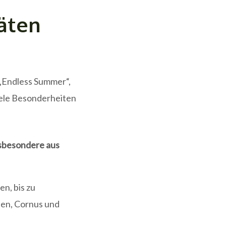
täten
„Endless Summer“,
iele Besonderheiten
nsbesondere aus
n, bis zu
ien, Cornus und